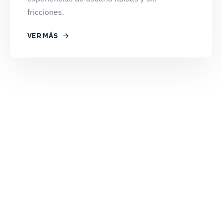
fricciones.
VER MÁS
¿Empezamos?
Luce IT impulsa la transformación digital
de tu negocio.
CONTACTA CON NOSOTROS