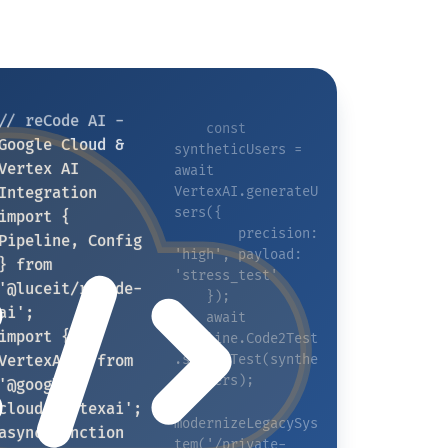
// reCode AI - 
    const 
syntheticUsers = 
Google Cloud & 
await 
Vertex AI 
VertexAI.generateU
Integration
sers({
import { 
        precision: 
Pipeline, Config 
'high', payload: 
} from 
'stress_test'
'@luceit/recode-
    });
    await 
ai';
Pipeline.Code2Test
import { 
.stressTest(synthe
VertexAI } from 
ticUsers);
'@google-
}
cloud/vertexai';
modernizeLegacySys
async function 
tem('/private-
modernizeLegacyS
repo.zip');
ystem(repository
// reCode AI - 
Google Cloud & 
Path) {
Vertex AI 
Integration
Logger.info('Ini
import { Pipeline, 