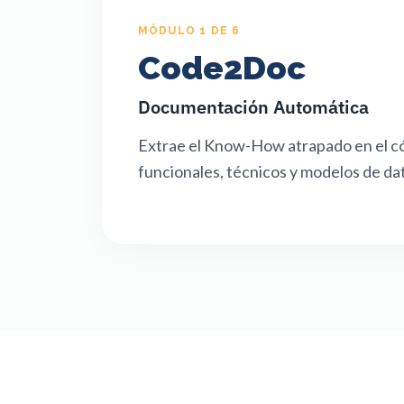
MÓDULO 1 DE 6
Code2Doc
Documentación Automática
Extrae el Know-How atrapado en el c
funcionales, técnicos y modelos de da
    const legacy = 
new 
LegacySystem(reposito
ryPath);