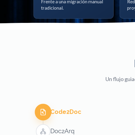
Frente a una migración manual
Red
tradicional.
pro
Un flujo gui
Code2Doc
Doc2Arq