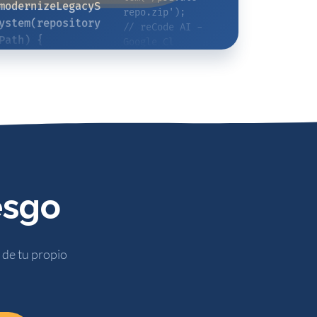
ciando pipeline 
Config } from 
seguro en 
'@luceit/recode-
GCP...');
ai';
iesgo
de tu propio