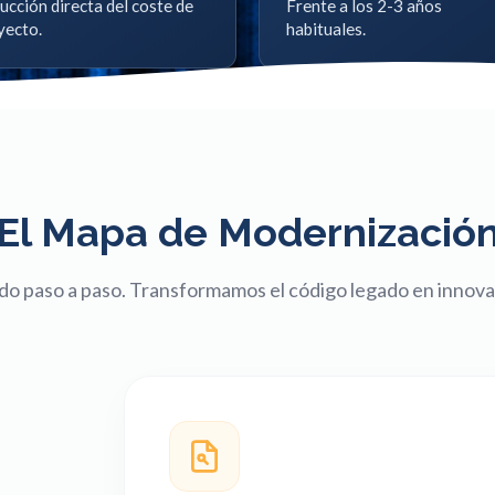
ucción directa del coste de
Frente a los 2-3 años
yecto.
habituales.
El Mapa de Modernizació
ado paso a paso. Transformamos el código legado en innova