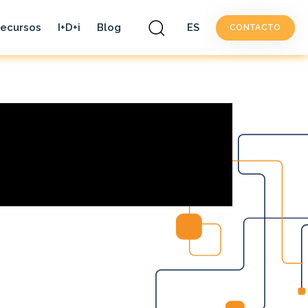
ecursos
I+D+i
Blog
ES
CONTACTO