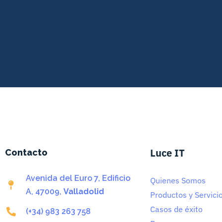
Luce IT
Contacto
Avenida del Euro 7, Edificio
Quienes Somos
A, 47009,
Valladolid
Productos y Servici
Casos de éxito
(+34) 983 263 758