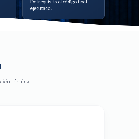
Del requisito al código final
ejecutado.
n
ción técnica.