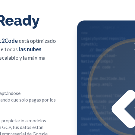
    // Doc2Code: 
Generación Cloud-
 Ready
Native (FinOps)
    const code = 
await 
Pipeline.Doc2Code.bui
ld(legacy.arq);
c2Code
está optimizado
de todas
las nubes
Logger.success('Códig
o optimizado para GCP 
scalable y la máxima
generado.');
    // Code2Test: 
Usuarios Sintéticos 
con Vertex AI
    const 
syntheticUsers = 
daptándose
await 
ando que solo pagas por los
VertexAI.generateUser
s({
        precision: 
'high', payload: 
o propietario a modelos
'stress_test'
en GCP, tus datos están
    });
d empresarial de Google.