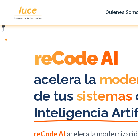
Quienes Som
IA aplicada al desarrollo
reCode AI
acelera
la
moder
de tus
sistemas
Inteligencia Artif
reCode AI
acelera la modernizació