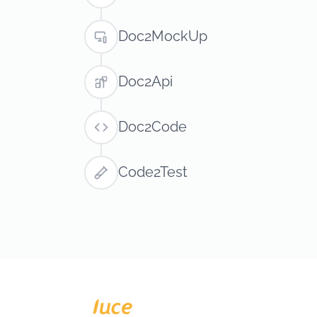
Doc2MockUp
Doc2Api
Doc2Code
Code2Test