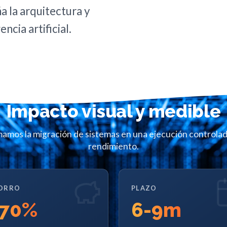
a la arquitectura y
cia artificial.
Impacto visual y medible
amos la migración de sistemas en una ejecución controlada
rendimiento.
ORRO
PLAZO
70
%
6
-9m