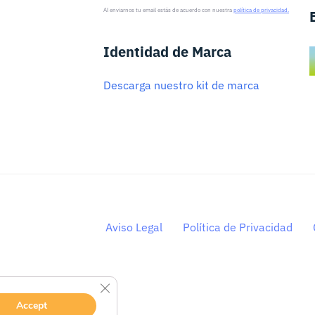
Al enviarnos tu email estás de acuerdo con nuestra
política de privacidad.
Identidad de Marca
Descarga nuestro kit de marca
Aviso Legal
Política de Privacidad
CERRAR EL BANNER DE COOKIES RGPD
Accept