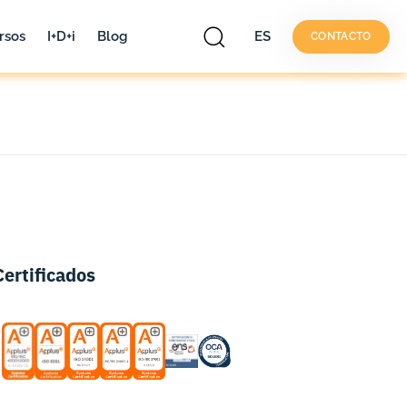
rsos
I+D+i
Blog
ES
CONTACTO
os
I+D+i
Blog
ES
CONTACTO
Certificados