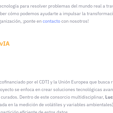
tecnología para resolver problemas del mundo real a t
saber cómo podemos ayudarte a impulsar la transformació
rganización, ¡ponte en
contacto
con nosotros!
avIA
cofinanciado por el CDTI y la Unión Europea que busca re
royecto se enfoca en crear soluciones tecnológicas avan
urados. Dentro de este consorcio multidisciplinar,
Luc
ada en la medición de volátiles y variables ambientales
partición eficiente de estos datos.