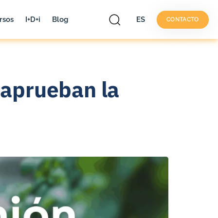
rsos
I+D+i
Blog
ES
CONTACTO
 aprueban la