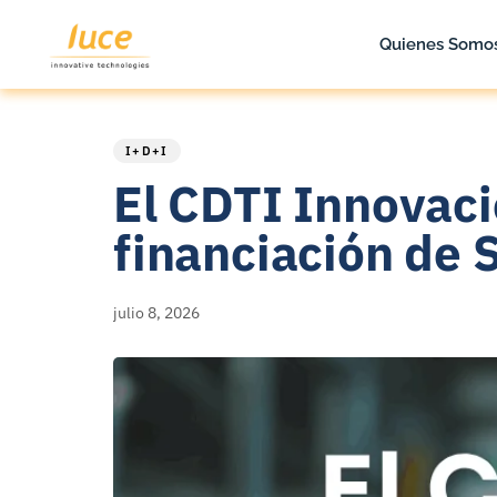
Quienes Somo
PUBLISHED
Published
IN:
on:
I+D+I
El CDTI Innovaci
financiación de 
julio 8, 2026