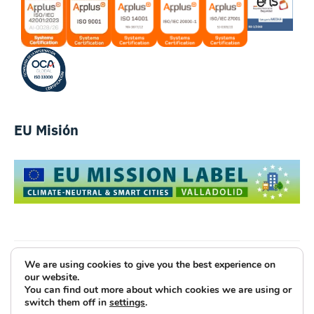
EU Misión
We are using cookies to give you the best experience on
Luce Innovative Technologies
our website.
You can find out more about which cookies we are using or
Aviso Legal
Política de Privacidad
Cookies
switch them off in
settings
.