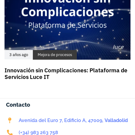
3 años ago
Mejora de procesos
Innovación sin Complicaciones: Plataforma de
Servicios Luce IT
Contacto
Avenida del Euro 7, Edificio A, 47009,
Valladolid
(+34) 983 263 758