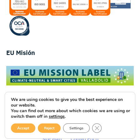
EU Misión
We are using cookies to give you the best experience on
our website.
You can find out more about which cookies we are using or
Luce Innovative Technologies
switch them off in
settings
.
CERRAR EL BANNE
Aviso Legal
Política de Privacidad
Cookies
Accept
Reject
Settings
Site Map
Código Ético