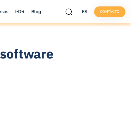
rsos
I+D+i
Blog
ES
CONTACTO
 software