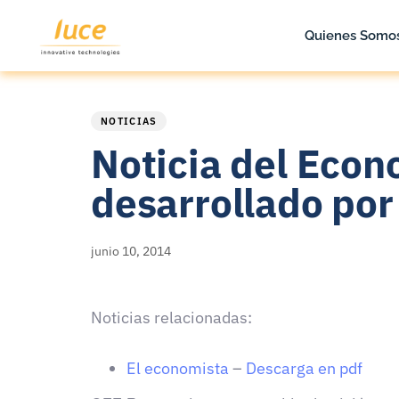
Quienes Somo
PUBLISHED
Published
IN:
on:
NOTICIAS
Noticia del Econ
desarrollado por
junio 10, 2014
Noticias relacionadas:
El economista
–
Descarga en pdf