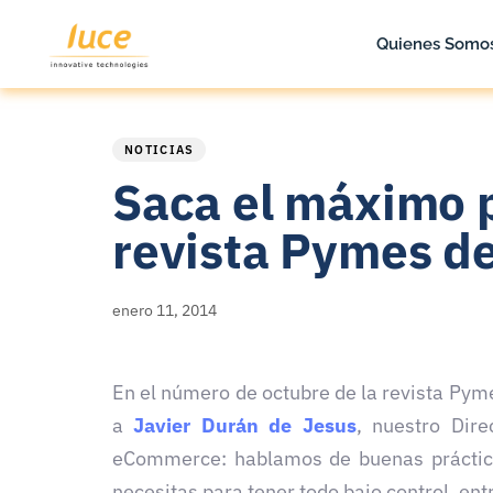
Quienes Somo
PUBLISHED
Published
IN:
on:
NOTICIAS
Saca el máximo pa
revista Pymes d
enero 11, 2014
En el número de octubre de la revista Pym
a
Javier Durán de Jesus
, nuestro Dir
eCommerce: hablamos de buenas práctica
necesitas para tener todo bajo control, ent