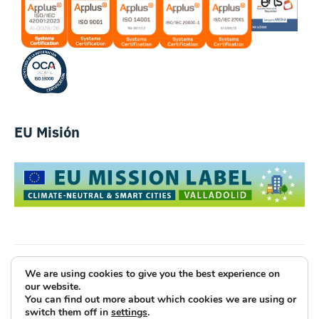
EU Misión
We are using cookies to give you the best experience on
Luce Innovative Technologies
our website.
You can find out more about which cookies we are using or
Aviso Legal
Política de Privacidad
Cookies
switch them off in
settings
.