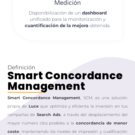
Medición
Disponibilización de un
dashboard
unificado para la monitorización y
cuantificación de la mejora
obtenida.
Definición
Smart Concordance
Management
Smart Concordance Management
, SCM, es una solución
propia de
Luce
que optimiza y eficienta la inversión en tus
campañas de
Search Ads
, a través del desplazamiento del
mayor número clics posibles a la
concordancia de menor
coste
, manteniendo los niveles de impresión y cualificación