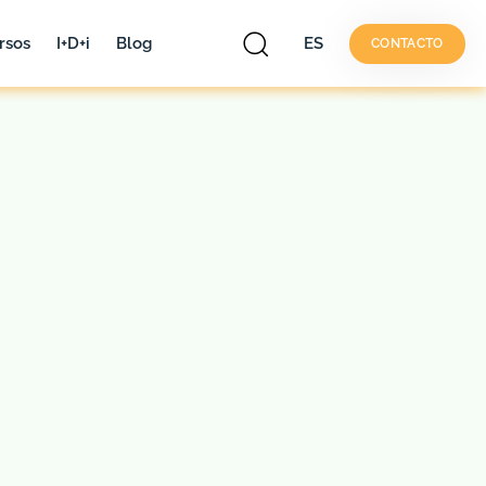
rsos
I+D+i
Blog
ES
CONTACTO