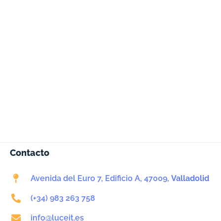
¿Empezamos?
Luce IT impulsa la transformación digital
de tu negocio.
CONTACTA CON NOSOTROS
Contacto
Avenida del Euro 7, Edificio A, 47009,
Valladolid
(+34) 983 263 758
info@luceit.es