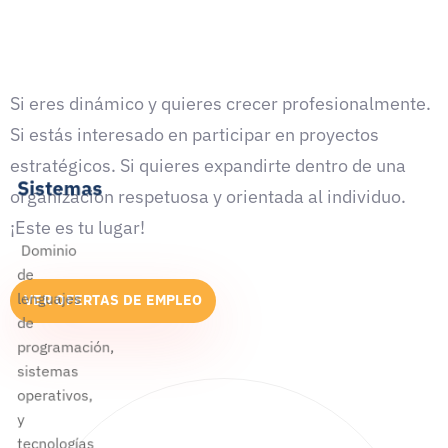
Si eres dinámico y quieres crecer profesionalmente.
Si estás interesado en participar en proyectos
estratégicos. Si quieres expandirte dentro de una
Sistemas
organización respetuosa y orientada al individuo.
¡Este es tu lugar!
Dominio
de
lenguajes
VER OFERTAS DE EMPLEO
de
programación,
sistemas
operativos,
y
tecnologías