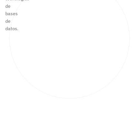
de
bases
de
datos.