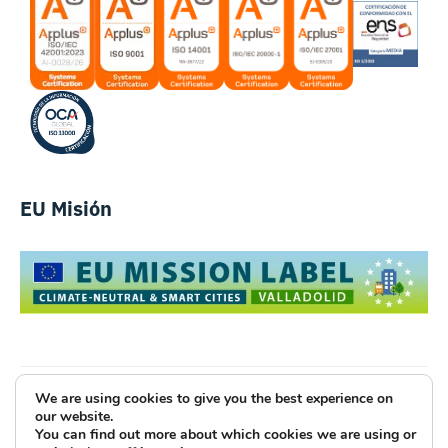
EU Misión
We are using cookies to give you the best experience on
Luce Innovative Technologies
our website.
You can find out more about which cookies we are using or
Aviso Legal
Política de Privacidad
Cookies