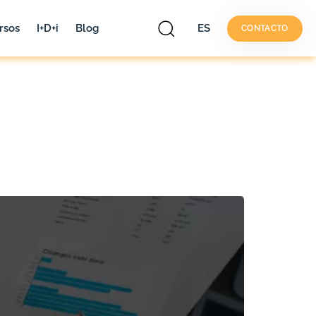
rsos
I+D+i
Blog
ES
CONTACTO