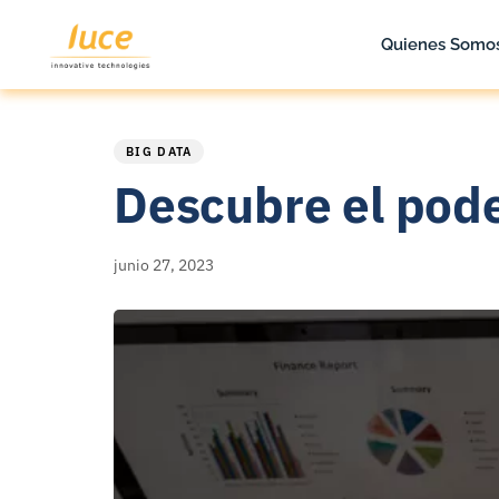
Quienes Somo
Reproductor
PUBLISHED
Published
de
IN:
on:
BIG DATA
vídeo
Descubre el pode
junio 27, 2023