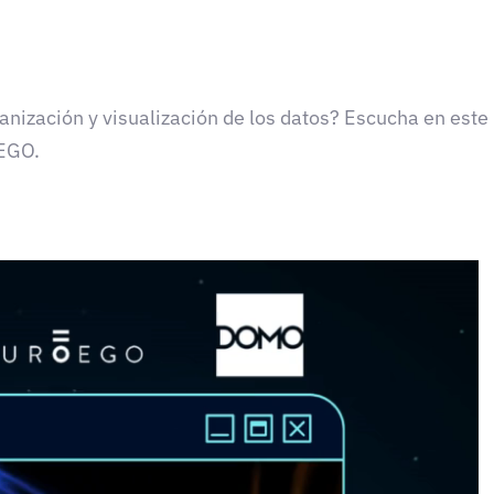
nización y visualización de los datos? Escucha en este 
oEGO.