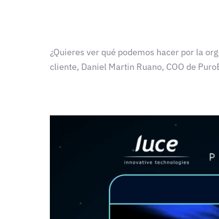
¿Quieres ver qué podemos hacer por la orga
cliente, Daniel Martin Ruano, COO de Pur