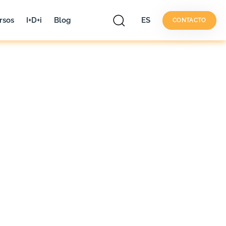
rsos
I+D+i
Blog
ES
CONTACTO