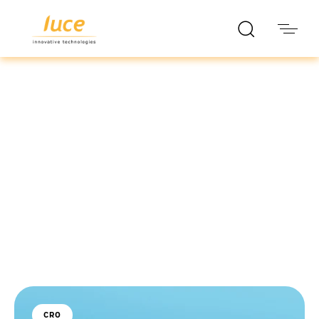
luce it
Blog
CRO