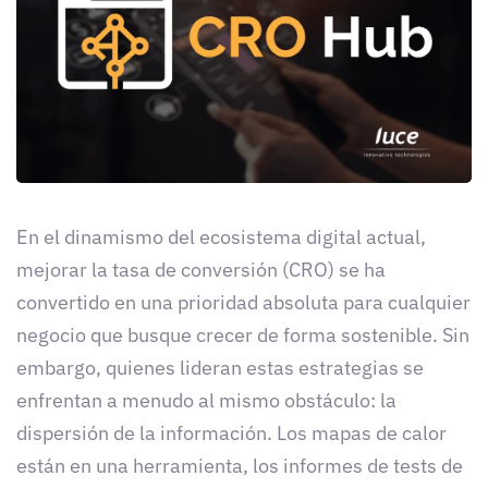
En el dinamismo del ecosistema digital actual,
mejorar la tasa de conversión (CRO) se ha
convertido en una prioridad absoluta para cualquier
negocio que busque crecer de forma sostenible. Sin
embargo, quienes lideran estas estrategias se
enfrentan a menudo al mismo obstáculo: la
dispersión de la información. Los mapas de calor
están en una herramienta, los informes de tests de