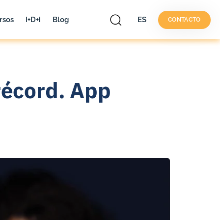
rsos
I+D+i
Blog
ES
CONTACTO
récord. App