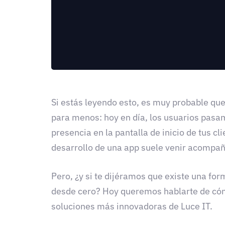
Si estás leyendo esto, es muy probable que
para menos: hoy en día, los usuarios pasa
presencia en la pantalla de inicio de tus cl
desarrollo de una app suele venir acompa
Pero, ¿y si te dijéramos que existe una form
desde cero? Hoy queremos hablarte de cómo
soluciones más innovadoras de Luce IT.