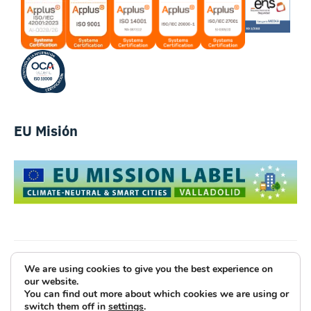
EU Misión
We are using cookies to give you the best experience on
Luce Innovative Technologies
our website.
You can find out more about which cookies we are using or
Aviso Legal
Política de Privacidad
Cookies
switch them off in
settings
.