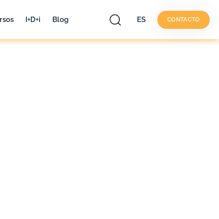
rsos
I+D+i
Blog
ES
CONTACTO