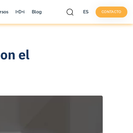
rsos
I+D+i
Blog
ES
CONTACTO
on el