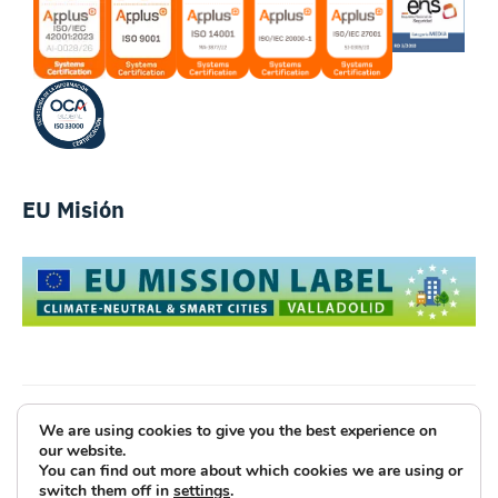
EU Misión
We are using cookies to give you the best experience on
Luce Innovative Technologies
our website.
You can find out more about which cookies we are using or
Aviso Legal
Política de Privacidad
Cookies
switch them off in
settings
.