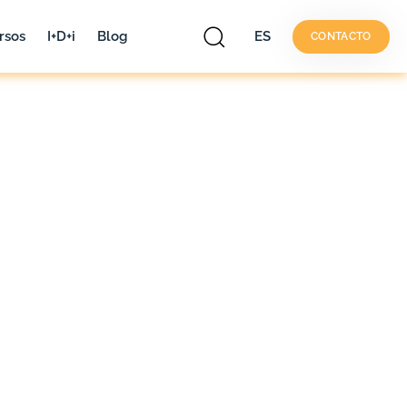
rsos
I+D+i
Blog
ES
CONTACTO