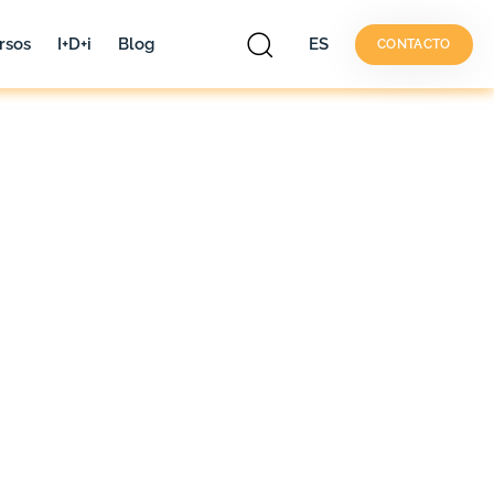
rsos
I+D+i
Blog
ES
CONTACTO