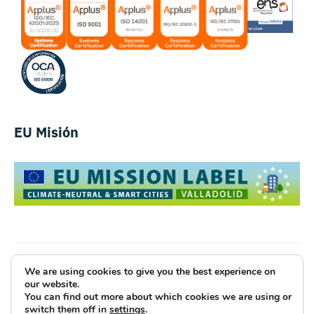
EU Misión
We are using cookies to give you the best experience on
Luce Innovative Technologies
our website.
You can find out more about which cookies we are using or
Aviso Legal
Política de Privacidad
Cookies
switch them off in
settings
.