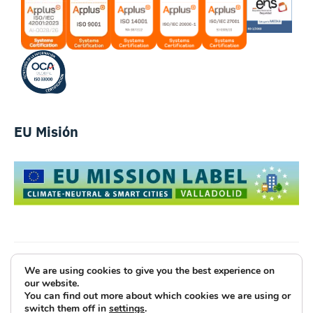
EU Misión
We are using cookies to give you the best experience on
Luce Innovative Technologies
our website.
You can find out more about which cookies we are using or
Aviso Legal
Política de Privacidad
Cookies
switch them off in
settings
.