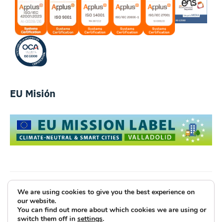
EU Misión
We are using cookies to give you the best experience on
Luce Innovative Technologies
our website.
You can find out more about which cookies we are using or
Aviso Legal
Política de Privacidad
Cookies
switch them off in
settings
.