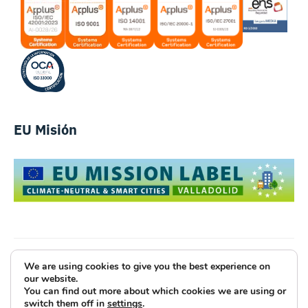
EU Misión
We are using cookies to give you the best experience on
Luce Innovative Technologies
our website.
You can find out more about which cookies we are using or
Aviso Legal
Política de Privacidad
Cookies
switch them off in
settings
.