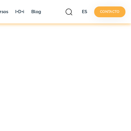
rsos
I+D+i
Blog
ES
CONTACTO