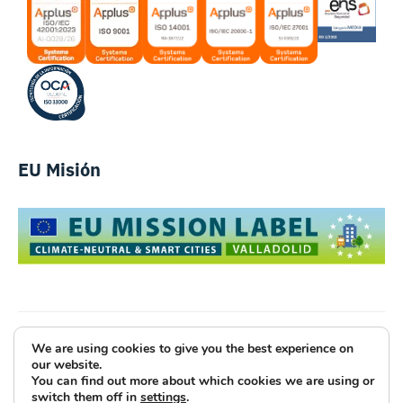
EU Misión
We are using cookies to give you the best experience on
Luce Innovative Technologies
our website.
You can find out more about which cookies we are using or
Aviso Legal
Política de Privacidad
Cookies
switch them off in
settings
.