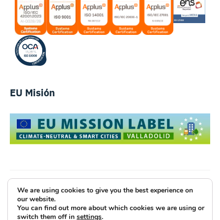
EU Misión
We are using cookies to give you the best experience on
Luce Innovative Technologies
our website.
You can find out more about which cookies we are using or
Aviso Legal
Política de Privacidad
Cookies
switch them off in
settings
.