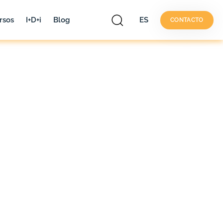
rsos
I+D+i
Blog
ES
CONTACTO