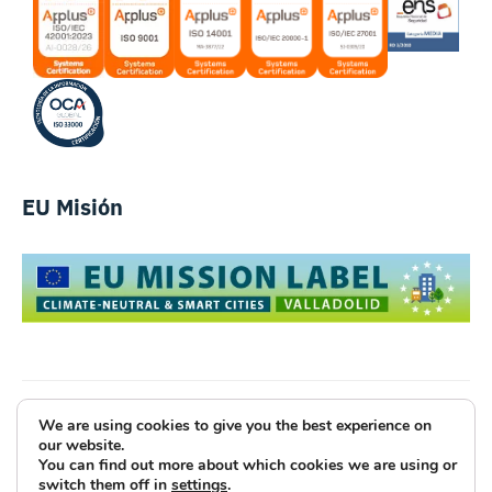
EU Misión
We are using cookies to give you the best experience on
Luce Innovative Technologies
our website.
You can find out more about which cookies we are using or
Aviso Legal
Política de Privacidad
Cookies
switch them off in
settings
.