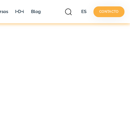
rsos
I+D+i
Blog
ES
CONTACTO