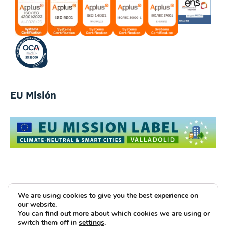
EU Misión
We are using cookies to give you the best experience on
Luce Innovative Technologies
our website.
You can find out more about which cookies we are using or
Aviso Legal
Política de Privacidad
Cookies
switch them off in
settings
.