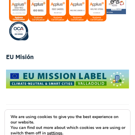
EU Misión
We are using cookies to give you the best experience on
Luce Innovative Technologies
our website.
You can find out more about which cookies we are using or
Aviso Legal
Política de Privacidad
Cookies
switch them off in
settings
.