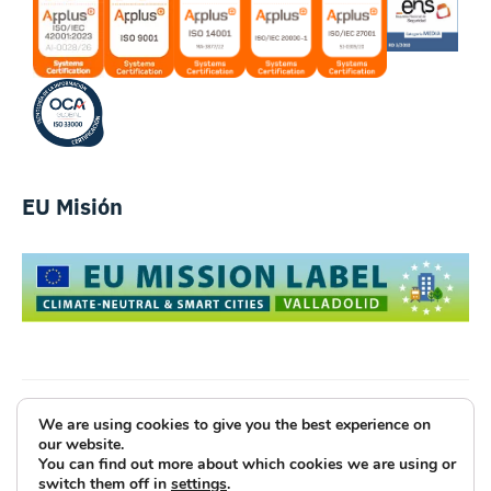
EU Misión
We are using cookies to give you the best experience on
Luce Innovative Technologies
our website.
You can find out more about which cookies we are using or
Aviso Legal
Política de Privacidad
Cookies
switch them off in
settings
.