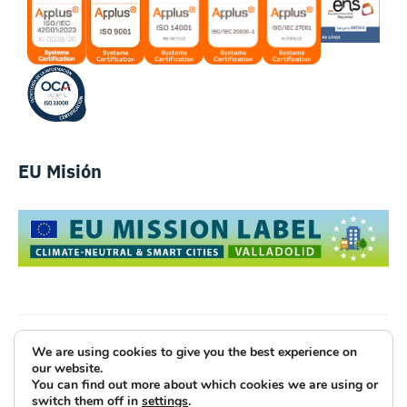
EU Misión
We are using cookies to give you the best experience on
Luce Innovative Technologies
our website.
You can find out more about which cookies we are using or
Aviso Legal
Política de Privacidad
Cookies
switch them off in
settings
.