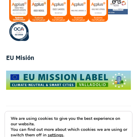
EU Misión
We are using cookies to give you the best experience on
Luce Innovative Technologies
our website.
You can find out more about which cookies we are using or
Aviso Legal
Política de Privacidad
Cookies
switch them off in
settings
.