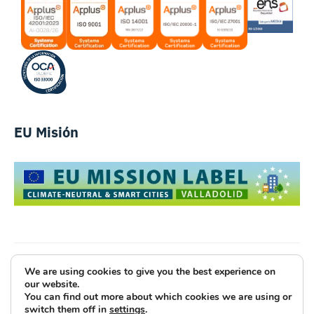
EU Misión
We are using cookies to give you the best experience on
Luce Innovative Technologies
our website.
You can find out more about which cookies we are using or
Aviso Legal
Política de Privacidad
Cookies
switch them off in
settings
.