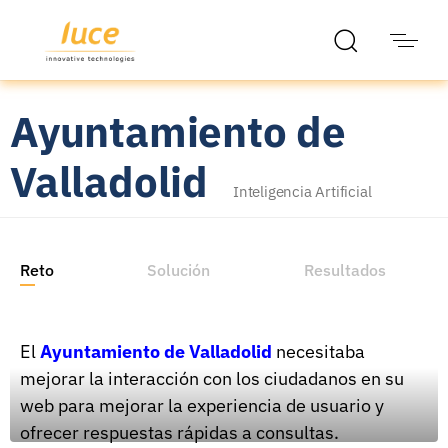
Ayuntamiento de
Valladolid
Inteligencia Artificial
Reto
Solución
Resultados
El
Ayuntamiento de Valladolid
necesitaba
mejorar la interacción con los ciudadanos en su
LEE EL CASO COMPLETO
web para mejorar la experiencia de usuario y
ofrecer respuestas rápidas a consultas.