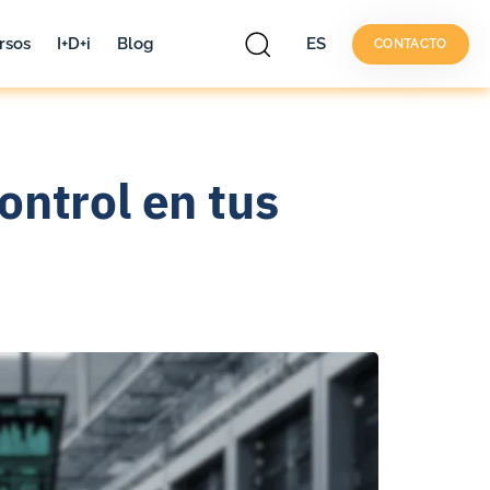
rsos
I+D+i
Blog
ES
CONTACTO
ontrol en tus