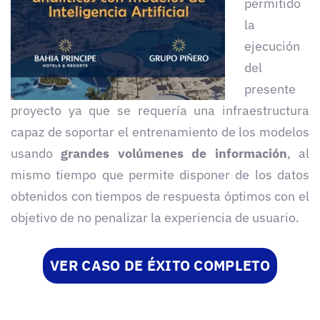
permitido
la
ejecución
del
presente
proyecto ya que se requería una infraestructura
capaz de soportar el entrenamiento de los modelos
usando
grandes volúmenes de información
, al
mismo tiempo que permite disponer de los datos
obtenidos con tiempos de respuesta óptimos con el
objetivo de no penalizar la experiencia de usuario.
VER CASO DE ÉXITO COMPLETO